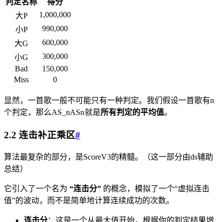
判定名称
得分
1,000,000
大P
990,000
小P
600,000
大G
300,000
小G
Bad
150,000
Miss
0
显然，一首歌一般不可能只有一种判定。我们假设一首歌有n
个判定，那么
AS_n
A
S
n
就是
所有判定的平均值
。
2.2 连击补正乘区
#
算法最复杂的部分，是ScoreV3的精髓。（这一部分由ds辅助
总结）
它引入了一个名为
“连击分”
的概念，模拟了一个“虚拟连击
值”的波动，而不是简单地计算连续成功的次数。
连击分
：这是一个从最大值开始，根据你的判定结果增