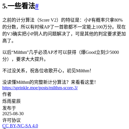
5.一些看法
#
之前的计分算法（Score V2）的特征是：小P有概率只拿80%
的分数，所以有时候AP了一首歌都不一定能上100万分。现在
的V3确实把小P阴人的问题解决了，可是其他的判定要求更加
高了。
以后“Milthm”几乎必须AP才可以获得（爆Good立刻少5000
分），要求大大提升。
不过没关系，祝各位收歌开心，初见Milthm！
没读懂Milthm的完整新计分算法？来看看这里！
https://sprinkle.moe/posts/milthm-score-3/
作者
烁雨星辰
发布于
2025-08-30
许可协议
CC BY-NC-SA 4.0