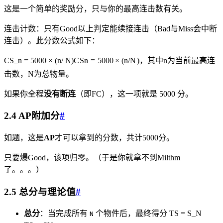
这是一个简单的奖励分，只与你的最高连击数有关。
连击计数：只有Good以上判定能续接连击（Bad与Miss会中断
连击）。此分数公式如下：
CS_n = 5000 × (n/ N)
C
S
n
=
5000
×
(
n
/
N
)
，其中n为当前最高连
击数，N为总物量。
如果你全程
没有断连
（即FC），这一项就是 5000 分。
2.4 AP附加分
#
如题，这是
AP
才可以拿到的分数，共计5000分。
只要爆Good，该项归零。（于是你就拿不到Milthm
了。。。）
2.5 总分与理论值
#
总分
：当完成所有
个物件后，最终得分
TS = S_N
N