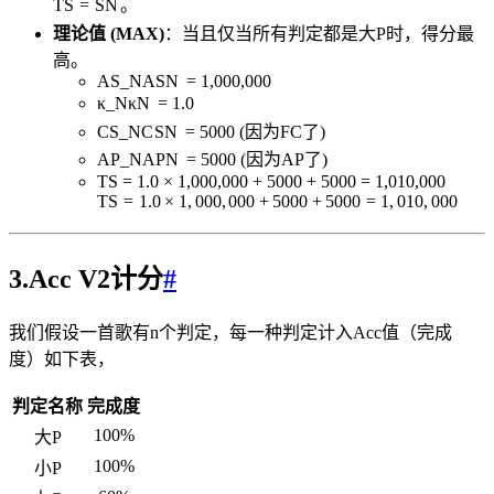
TS
=
S
N
。
理论值 (MAX)
：当且仅当所有判定都是大P时，得分最
高。
AS_N
A
S
N
= 1,000,000
κ_N
κ
N
= 1.0
CS_N
C
S
N
= 5000 (因为FC了)
AP_N
A
P
N
= 5000 (因为AP了)
TS = 1.0 × 1,000,000 + 5000 + 5000 = 1,010,000
TS
=
1.0
×
1
,
000
,
000
+
5000
+
5000
=
1
,
010
,
000
3.Acc V2计分
#
我们假设一首歌有n个判定，每一种判定计入Acc值（完成
度）如下表，
判定名称
完成度
100%
大P
100%
小P