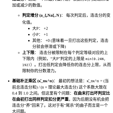
加或减少的数值。
判定增分 (
a_ξ,N
a
ξ
,
N
)
： 每次判定后，连击分的变
化值。
大P： +2
小P： +1
其他： +0 (意味着一旦打出这些判定，连击
分就会停滞或下降)
上下限
： 连击分被限制在每个判定等级对应的上
下限内（例如，“大P”判定的上限是
min(0.24N,
）。打出低判定会降低你的连击分上限，从而
192)
限制你的分数潜力。
基础补正乘区 (
κ̂_n
κ
^
n
)
： 最初的想法是：
κ̂_n
κ
^
n
= (当
前总连击分和) / (n × 理论最大连击分) 这个系数大致在
0.4 到 1.0 之间。但这里有个问题：
在曲末打出坏判定比
在曲初打出同样判定扣分更严重
，因为后期没有机会把
连击分“养”回来了。这对于有“尾杀”的曲子而言是一个
大问题。