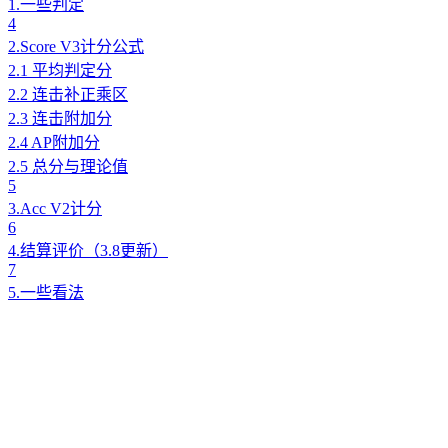
1.一些判定
4
2.Score V3计分公式
2.1 平均判定分
2.2 连击补正乘区
2.3 连击附加分
2.4 AP附加分
2.5 总分与理论值
5
3.Acc V2计分
6
4.结算评价（3.8更新）
7
5.一些看法