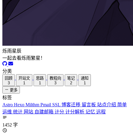
烁雨星辰
一起去看烁雨繁星！
分类
回顾
开站文
思路
教程向
笔记
通知
3
1
1
3
2
1
更多
标签
Astro
Hexo
Milthm
Pmail
SSL
博客迁移
留言板
站点介绍
简单
运维
统计
网站
自建邮箱
计分
计分解析
记忆
远程
1452 字