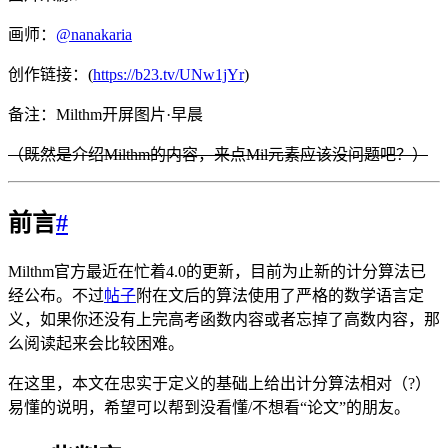
画师：
@nanakaria
创作链接：(
https://b23.tv/UNw1jYr
)
备注：Milthm开屏图片·早晨
（既然是介绍Milthm的内容，来点Mil元素应该没问题吧？）
前言
#
Milthm官方最近在忙着4.0的更新，目前为止新的计分算法已
经公布。不过
帖子
附在文后的算法使用了严格的数学语言定
义，如果你还没有上完高考函数内容或者忘掉了高数内容，那
么阅读起来会比较困难。
在这里，本文在忠实于定义的基础上给出计分算法相对（?）
易懂的说明，希望可以帮到没看懂/不想看“论文”的朋友。