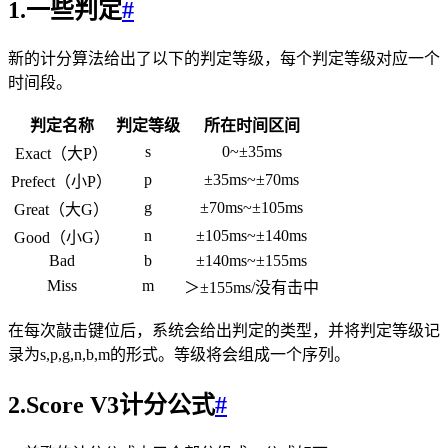
1.一些判定
#
新的计分算法给出了以下的判定等级，每个判定等级对应一个
时间段。
判定名称
判定等级
所在时间区间
s
0~±35ms
Exact（大P）
p
±35ms~±70ms
Prefect（小P）
g
±70ms~±105ms
Great（大G）
n
±105ms~±140ms
Good（小G）
Bad
b
±140ms~±155ms
Miss
m
＞±155ms/没有击中
在每次敲击键位后，系统会给出判定的类型，并将判定等级记
录为s,p,g,n,b,m的形式。等级将会组成一个序列。
2.Score V3计分公式
#