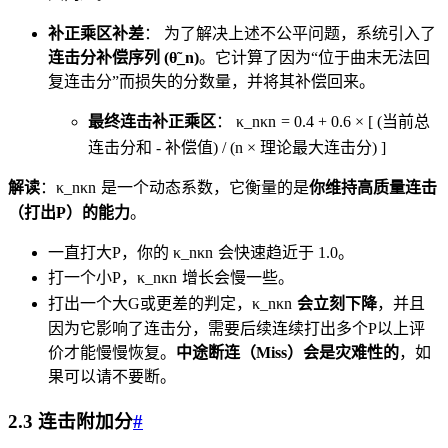
补正乘区补差
： 为了解决上述不公平问题，系统引入了
连击分补偿序列 (θ̃_n)
。它计算了因为“位于曲末无法回
复连击分”而损失的分数量，并将其补偿回来。
最终连击补正乘区
：
κ_n
κ
n
= 0.4 + 0.6 × [ (当前总
连击分和 - 补偿值) / (n × 理论最大连击分) ]
解读
：
κ_n
κ
n
是一个动态系数，它衡量的是
你维持高质量连击
（打出P）的能力
。
一直打大P，你的
κ_n
κ
n
会快速趋近于 1.0。
打一个小P，
κ_n
κ
n
增长会慢一些。
打出一个大G或更差的判定，
κ_n
κ
n
会立刻下降
，并且
因为它影响了连击分，需要后续连续打出多个P以上评
价才能慢慢恢复。
中途断连（Miss）会是灾难性的
，如
果可以请不要断。
2.3 连击附加分
#