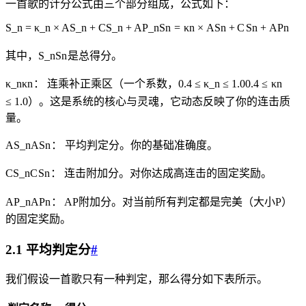
一首歌的计分公式由三个部分组成，公式如下：
S_n = κ_n × AS_n + CS_n + AP_n
S
n
=
κ
n
×
A
S
n
+
C
S
n
+
A
P
n
其中，
S_n
S
n
是总得分。
κ_n
κ
n
： 连乘补正乘区（一个系数，
0.4 ≤ κ_n ≤ 1.0
0.4
≤
κ
n
≤
1.0
）。这是系统的核心与灵魂，它动态反映了你的连击质
量。
AS_n
A
S
n
： 平均判定分。你的基础准确度。
CS_n
C
S
n
： 连击附加分。对你达成高连击的固定奖励。
AP_n
A
P
n
： AP附加分。对当前所有判定都是完美（大小P）
的固定奖励。
2.1 平均判定分
#
我们假设一首歌只有一种判定，那么得分如下表所示。